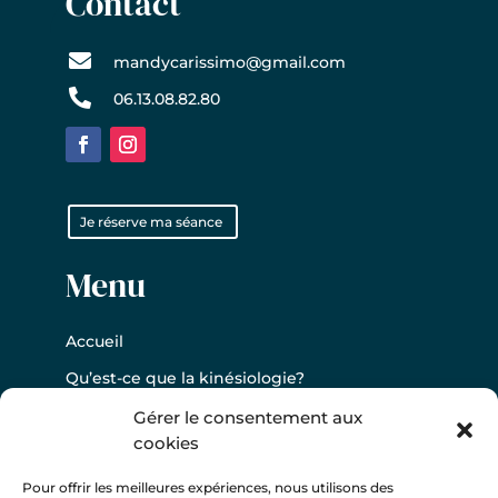
Contact

mandycarissimo@gmail.com

06.13.08.82.80
Je réserve ma séance
Menu
Accueil
Qu’est-ce que la kinésiologie?
Pourquoi consulter un(e) kinésiologue?
Gérer le consentement aux
cookies
Pour qui?
Infos séance / tarif
Pour offrir les meilleures expériences, nous utilisons des