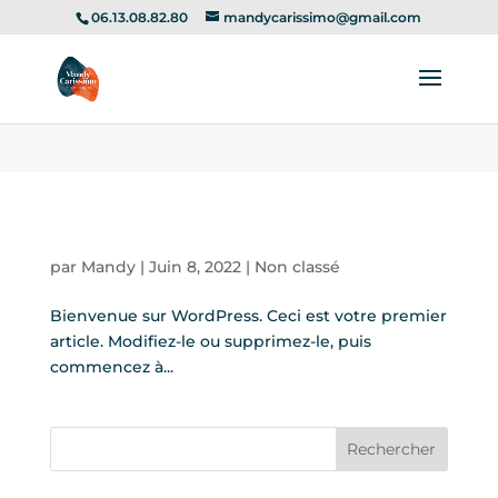
'empecher le clic droit sur la page web pour tout le site
'--- fin
06.13.08.82.80
mandycarissimo@gmail.com
script pour empecher le clic droit sur toute le site
Bonjour tout le monde !
par
Mandy
|
Juin 8, 2022
|
Non classé
Bienvenue sur WordPress. Ceci est votre premier
article. Modifiez-le ou supprimez-le, puis
commencez à...
Rechercher