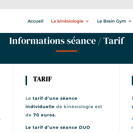
in script pour empecher le clic droit sur toute le site
Accueil
La kinésiologie
Le Brain Gym
Informations séance / Tarif
TARIF
Le
tarif
d’une séance
individuelle
de kinésiologie est
de
70 euros.
e
Le tarif d’une séance DUO