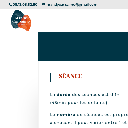
'empecher le clic droit sur la page web pour tout le site
'--- f
06.13.08.82.80
mandycarissimo@gmail.com
SÉANCE
La
durée
des séances est d’1h
(45min pour les enfants)
Le
nombre
de séances est propr
à chacun, il peut varier entre
1 et